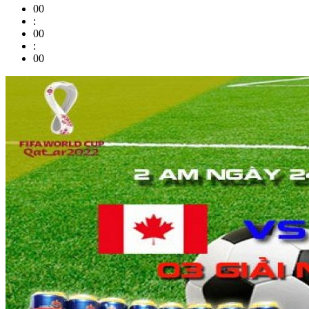
00
:
00
:
00