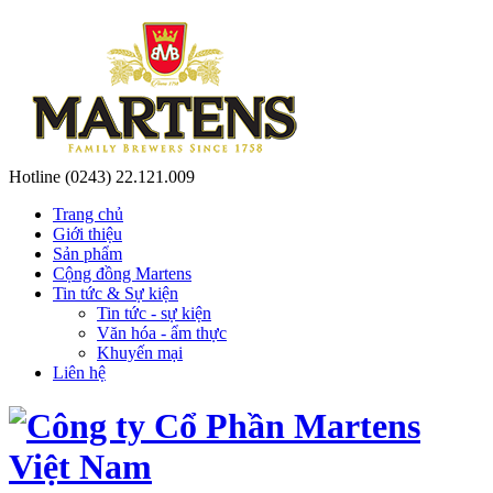
Hotline
(0243) 22.121.009
Trang chủ
Giới thiệu
Sản phẩm
Cộng đồng Martens
Tin tức & Sự kiện
Tin tức - sự kiện
Văn hóa - ẩm thực
Khuyến mại
Liên hệ