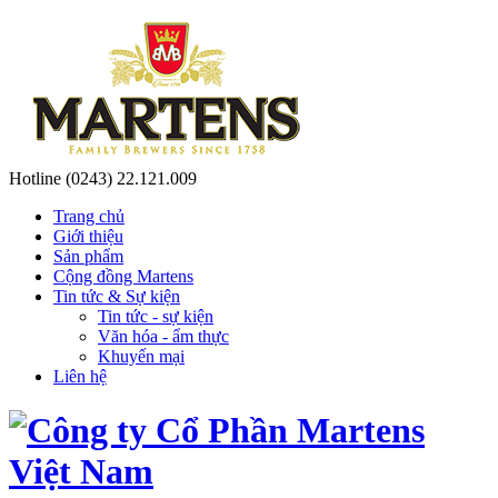
Hotline
(0243) 22.121.009
Trang chủ
Giới thiệu
Sản phẩm
Cộng đồng Martens
Tin tức & Sự kiện
Tin tức - sự kiện
Văn hóa - ẩm thực
Khuyến mại
Liên hệ