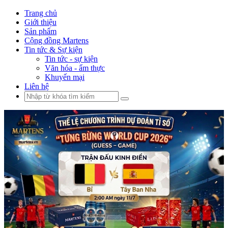
Trang chủ
Giới thiệu
Sản phẩm
Cộng đồng Martens
Tin tức & Sự kiện
Tin tức - sự kiện
Văn hóa - ẩm thực
Khuyến mại
Liên hệ