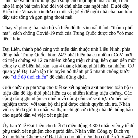
Thiết kế và bố trí không gian sống cho một ngôi nhà có diện tích
nhỏ là một bài toán khó đối với chủ nhân của ngôi nhà. Dưới đây
Kiến trúc Vinavic xin đưa ra một số gợi ý để ngôi nhà của bạn tràn
đầy sức sống và gọn gàng thoải mái
Thay vì phong tỏa toàn bộ và biến đô thị sầm uất thành "thành phố
ma", cách chống Covid-19 mới của Trung Quốc được cho "có mục
tiêu" hơn.
Đại Liên, thành phố cảng với triệu dân thuộc tỉnh Liêu Ninh, phía
đông bắc Trung Quốc, hôm 24/7 phát hiện ba ca nhiễm nCoV mới
có triệu chứng và 12 ca nhiễm không triệu chứng, liên quan đến một
công ty chế biến hải sản, sau 4 tháng không phát hiện ca nhiễm. Cơ
quan y tế Đại Liên lập tức tuyên bố thành phố nhanh chóng bước
vào "
chế độ thời chiến
" để chặn đứng dịch.
Giới chức địa phương cho biết sẽ xét nghiệm axit nucleic toàn bộ 6
triệu dân để kịp thời phát hiện cả ca nhiễm không triệu chứng. Các
cộng đồng ghi nhận ca nhiễm và đông dân cư sẽ được ưu tiên xét
nghiệm trước, với toàn bộ chi phí được chính quyền chi trả. Nhân
viên y tế đã gửi tin nhắn và thậm chí gõ cửa từng nhà để thông báo
cho người dân về việc xét nghiệm.
Ủy ban Y tế Đại Liên cho biết đã điều động 3.300 nhân viên y tế để
phụ trách xét nghiệm cho người dân. Nhân viên Công ty Dịch vụ
Xét nghiệm Chengze ở Đại Liên cho biết riêng họ có thể xử lý 400