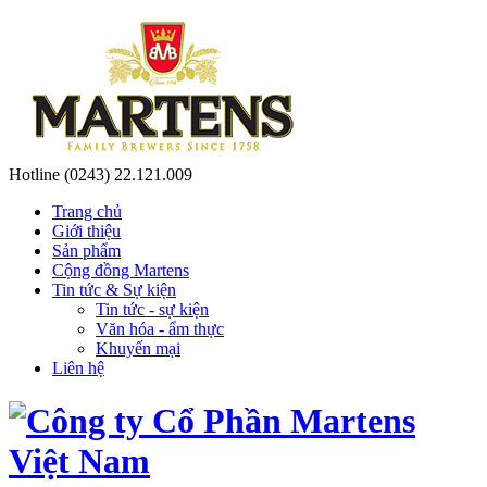
Hotline
(0243) 22.121.009
Trang chủ
Giới thiệu
Sản phẩm
Cộng đồng Martens
Tin tức & Sự kiện
Tin tức - sự kiện
Văn hóa - ẩm thực
Khuyến mại
Liên hệ