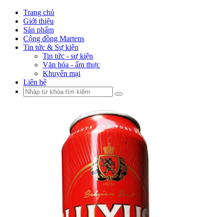
Trang chủ
Giới thiệu
Sản phẩm
Cộng đồng Martens
Tin tức & Sự kiện
Tin tức - sự kiện
Văn hóa - ẩm thực
Khuyến mại
Liên hệ