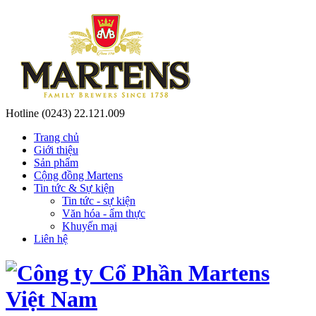
Hotline
(0243) 22.121.009
Trang chủ
Giới thiệu
Sản phẩm
Cộng đồng Martens
Tin tức & Sự kiện
Tin tức - sự kiện
Văn hóa - ẩm thực
Khuyến mại
Liên hệ