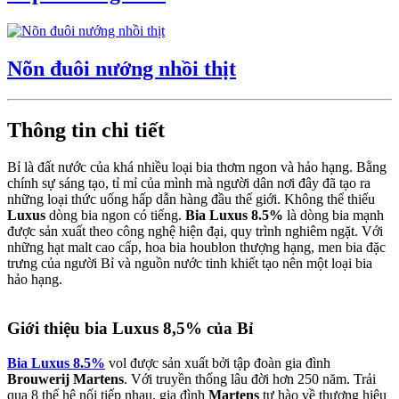
Nõn đuôi nướng nhồi thịt
Thông tin chi tiết
Bỉ là đất nước của khá nhiều loại bia thơm ngon và hảo hạng. Bằng
chính sự sáng tạo, tỉ mỉ của mình mà người dân nơi đây đã tạo ra
những loại thức uống hấp dẫn hàng đầu thế giới. Không thể thiếu
Luxus
dòng bia ngon có tiếng.
Bia Luxus 8.5%
là dòng bia mạnh
được sản xuất theo công nghệ hiện đại, quy trình nghiêm ngặt. Với
những hạt malt cao cấp, hoa bia houblon thượng hạng, men bia đặc
trưng của người Bỉ và nguồn nước tinh khiết tạo nên một loại bia
hảo hạng.
Giới thiệu bia Luxus 8,5% của Bỉ
Bia Luxus 8.5%
vol được sản xuất bởi tập đoàn gia đình
Brouwerij Martens
. Với truyền thống lâu đời hơn 250 năm. Trải
qua 8 thế hệ nối tiếp nhau, gia đình
Martens
tự hào về thương hiệu