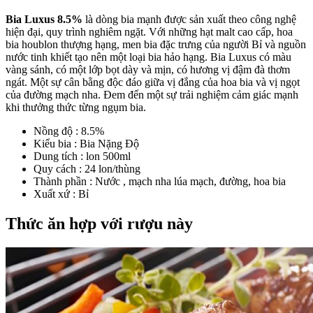
Bia Luxus 8.5%
là dòng bia mạnh được sản xuất theo công nghệ
hiện đại, quy trình nghiêm ngặt. Với những hạt malt cao cấp, hoa
bia houblon thượng hạng, men bia đặc trưng của người Bỉ và nguồn
nước tinh khiết tạo nên một loại bia hảo hạng. Bia Luxus có màu
vàng sánh, có một lớp bọt dày và mịn, có hương vị đậm đà thơm
ngát. Một sự cân bằng độc đáo giữa vị đắng của hoa bia và vị ngọt
của đường mạch nha. Đem đến một sự trải nghiệm cảm giác mạnh
khi thưởng thức từng ngụm bia.
Nồng độ : 8.5%
Kiểu bia : Bia Nặng Độ
Dung tích : lon 500ml
Quy cách : 24 lon/thùng
Thành phần : Nước , mạch nha lúa mạch, đường, hoa bia
Xuất xứ : Bỉ
Thức ăn hợp với rượu này