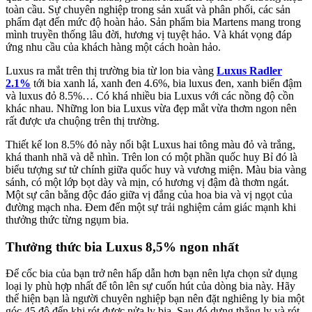
toàn cầu. Sự chuyên nghiệp trong sản xuất và phân phối, các sản
phẩm đạt đến mức độ hoàn hảo. Sản phẩm bia Martens mang trong
mình truyền thống lâu đời, hương vị tuyệt hảo. Và khát vọng đáp
ứng nhu cầu của khách hàng một cách hoàn hảo.
Luxus ra mắt trên thị trường bia từ lon bia vàng
Luxus Radler
2.1%
tới bia xanh lá, xanh đen 4.6%, bia luxus đen, xanh biển đậm
và luxus đỏ 8.5%… Có khá nhiều bia Luxus với các nồng độ cồn
khác nhau. Những lon bia Luxus vừa đẹp mắt vừa thơm ngon nên
rất được ưa chuộng trên thị trường.
Thiết kế lon 8.5% đỏ này nổi bật Luxus hai tông màu đỏ và trắng,
khá thanh nhã và dễ nhìn. Trên lon có một phần quốc huy Bỉ đó là
biểu tượng sư tử chính giữa quốc huy và vương miện. Màu bia vàng
sánh, có một lớp bọt dày và mịn, có hương vị đậm đà thơm ngát.
Một sự cân bằng độc đáo giữa vị đắng của hoa bia và vị ngọt của
đường mạch nha. Đem đến một sự trải nghiệm cảm giác mạnh khi
thưởng thức từng ngụm bia.
Thưởng thức bia Luxus 8,5% ngon nhất
Để cốc bia của bạn trở nên hấp dẫn hơn bạn nên lựa chọn sử dụng
loại ly phù hợp nhất để tôn lên sự cuốn hút của dòng bia này. Hãy
thể hiện bạn là người chuyên nghiệp bạn nên đặt nghiêng ly bia một
góc 45 độ đến khi rót được nửa ly bia. Sau đó dựng thẳng ly và rót