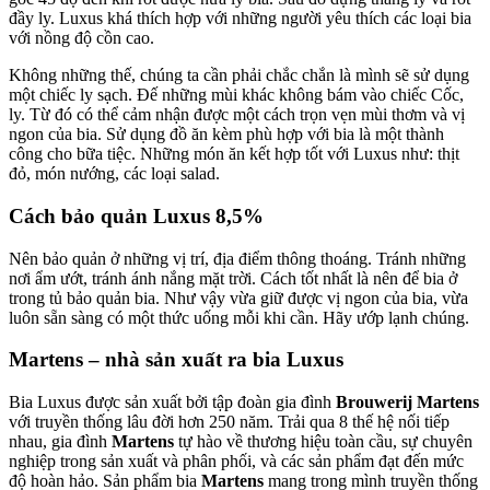
đầy ly. Luxus khá thích hợp với những người yêu thích các loại bia
với nồng độ cồn cao.
Không những thế, chúng ta cần phải chắc chắn là mình sẽ sử dụng
một chiếc ly sạch. Đế những mùi khác không bám vào chiếc Cốc,
ly. Từ đó có thể cảm nhận được một cách trọn vẹn mùi thơm và vị
ngon của bia. Sử dụng đồ ăn kèm phù hợp với bia là một thành
công cho bữa tiệc. Những món ăn kết hợp tốt với Luxus như: thịt
đỏ, món nướng, các loại salad.
Cách bảo quản Luxus 8,5%
Nên bảo quản ở những vị trí, địa điểm thông thoáng. Tránh những
nơi ẩm ướt, tránh ánh nắng mặt trời. Cách tốt nhất là nên để bia ở
trong tủ bảo quản bia. Như vậy vừa giữ được vị ngon của bia, vừa
luôn sẵn sàng có một thức uống mỗi khi cần. Hãy ướp lạnh chúng.
Martens – nhà sản xuất ra bia Luxus
Bia Luxus được sản xuất bởi tập đoàn gia đình
Brouwerij Martens
với truyền thống lâu đời hơn 250 năm. Trải qua 8 thế hệ nối tiếp
nhau, gia đình
Martens
tự hào về thương hiệu toàn cầu, sự chuyên
nghiệp trong sản xuất và phân phối, và các sản phẩm đạt đến mức
độ hoàn hảo. Sản phẩm bia
Martens
mang trong mình truyền thống