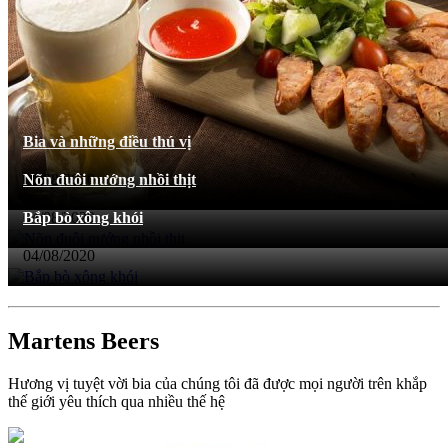
Bia và những điều thú vị
04/08/2020
Nõn đuôi nướng nhồi thịt
04/08/2020
Bắp bò xông khói
04/08/2020
Martens Beers
Hương vị tuyệt vời bia của chúng tôi đã được mọi người trên khắp
thế giới yêu thích qua nhiều thế hệ